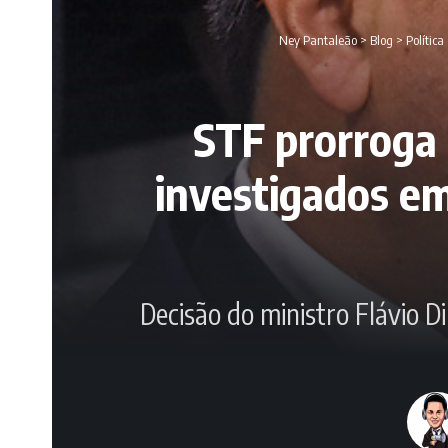
Ney Pantaleão
>
Blog
>
Política
STF prorroga 
investigados em
Decisão do ministro Flávio 