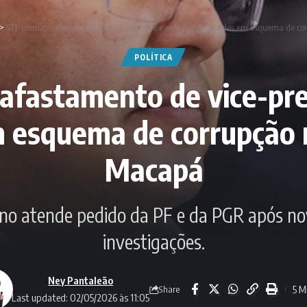
>
STF prorroga afastamento de vice-prefeito e outros investigados em esquema de co
POLÍTICA
afastamento de vice-pre
 esquema de corrupção 
Macapá
Dino atende pedido da PF e da PGR após no
investigações.
Ney Pantaleão
5 M
Share
Last updated: 02/05/2026 às 11:05