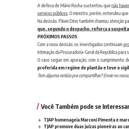
A defesa de Mário Rocha sustentou que
não haver
serviços públicos
. O ministro, porém, entendeu que 
Na decisão, Flávio Dino também chamou atenção pa
que, segundo o despacho, reforça a suspeita
PRÓXIMOS PASSOS
Com a nova decisão, os investigados continuam
pr
intimação da Procuradoria-Geral da República para 
O caso segue em apuração, com o cumprimento de di
proferida em regime de plantão e teve o sigi
Tem alguma notícia pra compartilhar? Envie no noss
Você Também pode se Interessa
TJAP homenageia Marconi Pimenta e marc
TJAP promove duas juízas pioneiras ao c