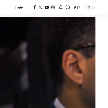
Aa
Login
Font
Resizer