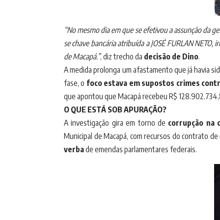
“No mesmo dia em que se efetivou a assunção da gest
se chave bancária atribuída a JOSÉ FURLAN NETO, ir
de Macapá.”
, diz trecho da
decisão de Dino
.
A medida prolonga um afastamento que já havia sid
fase, o
foco estava em supostos crimes contra
que apontou que Macapá recebeu R$ 128.902.734,8
O QUE ESTÁ SOB APURAÇÃO?
A investigação gira em torno de
corrupção na c
Municipal de Macapá, com recursos do contrato de 
verba
de emendas parlamentares federais.