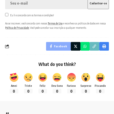
Eu li e concordo com os termos e condições!
Ao se inscrever, você concorda com nossos
Termos de Uso
e reconhece as práticas de dados em nossa
Política de Privacidade
. Você pode cancelar sua inscrição a qualquer momento.
Facebook
What do you think?
Amei
Triste
Feliz
Deu Sono
Furioso
Surpreso
Piscando
0
0
0
0
0
0
0