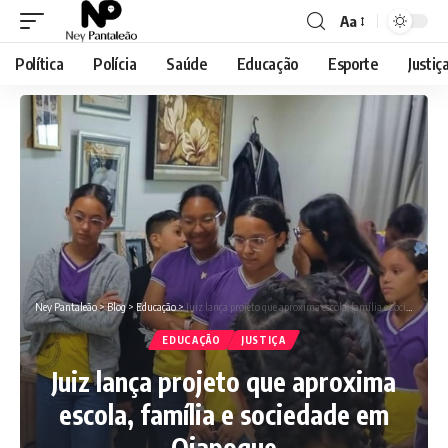
Aa
Font
Resizer
Política
Polícia
Saúde
Educação
Esporte
Justiç
Ney Pantaleão
>
Blog
>
Educação
>
Juiz lança projeto que aproxima escola, família e sociedade em Oiapoque
EDUCAÇÃO
JUSTIÇA
Juiz lança projeto que aproxima
escola, família e sociedade em
Oiapoque