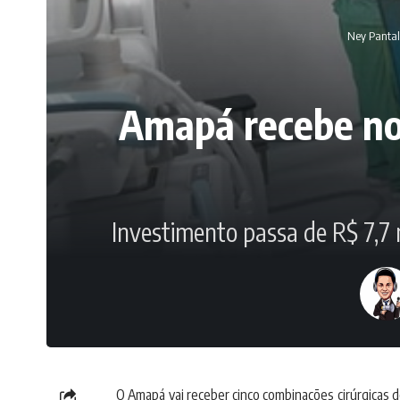
Ney Panta
Amapá recebe no
Investimento passa de R$ 7,7 m
O Amapá vai receber cinco combinações cirúrgicas d