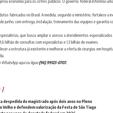
rou economia para os cofres públicos. O governo federal informou uma 
utos fabricados no Brasil. A medida, segundo o ministério, fortalece a i
de junho, com entrega, instalação, treinamento das equipes e garantia 
pecialistas, que busca ampliar o acesso a atendimentos especializados
e 1,6 bilhão de consultas com especialistas e 1,3 bilhão de exames.
er a estrutura já existente e melhorar a oferta de cirurgias em hospit
la.
o
WhatsApp aqui
ou ligue
(96) 99123-0707.
r
a despedida do magistrado após dois anos no Pleno
ão Velho e defendem valorização da Festa de São Tiago