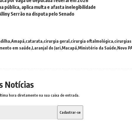
sputa por vaga de deputada federal em 2026
pública, aplica multa e afasta inelegibilidade
Alliny Serrão na disputa pelo Senado
dilha
Amapá
catarata
cirurgia geral
cirurgia oftalmológica
cirurgias
imento em saúde
Laranjal do Jari
Macapá
Ministério da Saúde
Novo P
s Notícias
ltima hora diretamente na sua caixa de entrada.