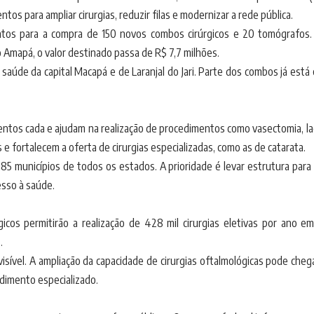
tos para ampliar cirurgias, reduzir filas e modernizar a rede pública.
ratos para a compra de 150 novos combos cirúrgicos e 20 tomógrafo
 Amapá, o valor destinado passa de R$ 7,7 milhões.
aúde da capital Macapá e de Laranjal do Jari. Parte dos combos já está
ntos cada e ajudam na realização de procedimentos como vasectomia, laq
fortalecem a oferta de cirurgias especializadas, como as de catarata.
185 municípios de todos os estados. A prioridade é levar estrutura para 
esso à saúde.
icos permitirão a realização de 428 mil cirurgias eletivas por ano 
.
isível. A ampliação da capacidade de cirurgias oftalmológicas pode che
ndimento especializado.