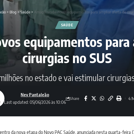
leão
>
Blog
>
Saúde
>
Amapá recebe novos equipamentos para ampliar oferta de cirur
SAÚDE
vos equipamentos para a
cirurgias no SUS
ilhões no estado e vai estimular cirurgia
Ney Pantaleão
4 M
Share
Last updated: 05/06/2026 às 10:06
entro da nova etapa do Novo PAC Saúde, anunciada nesta quarta-feira (3