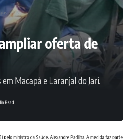
gias no SUS
mpliar oferta de
s em Macapá e Laranjal do Jari.
in Read
) pelo ministro da Saúde, Alexandre Padilha. A medida faz parte