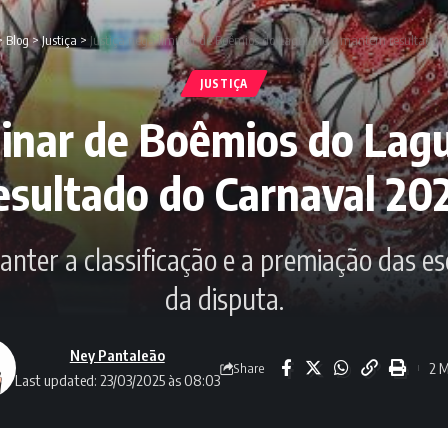
>
Blog
>
Justiça
>
Justiça nega liminar de Boêmios do Laguinho e mantém resultado 
JUSTIÇA
iminar de Boêmios do La
esultado do Carnaval 20
manter a classificação e a premiação das 
da disputa.
Ney Pantaleão
2 M
Share
Last updated: 23/03/2025 às 08:03