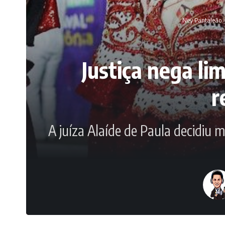
Ney Pantaleão
Justiça nega l
r
A juíza Alaíde de Paula decidiu 