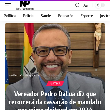
Aa
Font
Resizer
Política
Polícia
Saúde
Educação
Esporte
Justiç
Ney Pantaleão
>
Blog
>
Justiça
>
Vereador Pedro DaLua diz que recorrerá da cassação de mandato por crime eleitoral em 2024
JUSTIÇA
Vereador Pedro DaLua diz que
recorrerá da cassação de mandato
por crime eleitoral em 2024