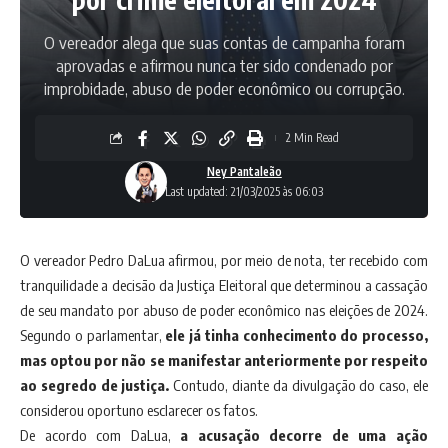
O vereador alega que suas contas de campanha foram
aprovadas e afirmou nunca ter sido condenado por
improbidade, abuso de poder econômico ou corrupção.
2 Min Read
Ney Pantaleão
Last updated: 21/03/2025 às 06:03
O vereador Pedro DaLua afirmou, por meio de nota, ter recebido com
tranquilidade a decisão da Justiça Eleitoral que determinou a
cassação
de seu mandato por abuso de poder econômico nas eleições de 2024
.
Segundo o parlamentar,
ele já tinha conhecimento do processo,
mas optou por não se manifestar anteriormente por respeito
ao segredo de justiça.
Contudo, diante da divulgação do caso, ele
considerou oportuno esclarecer os fatos.
De acordo com DaLua,
a acusação decorre de uma ação