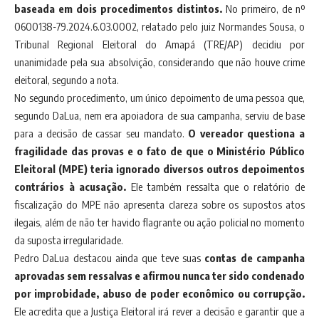
baseada em dois procedimentos distintos.
No primeiro, de nº
0600138-79.2024.6.03.0002, relatado pelo juiz Normandes Sousa, o
Tribunal Regional Eleitoral do Amapá (TRE/AP) decidiu por
unanimidade pela sua absolvição, considerando que não houve crime
eleitoral, segundo a nota.
No segundo procedimento, um único depoimento de uma pessoa que,
segundo DaLua, nem era apoiadora de sua campanha, serviu de base
para a decisão de cassar seu mandato.
O vereador questiona a
fragilidade das provas e o fato de que o Ministério Público
Eleitoral (MPE) teria ignorado diversos outros depoimentos
contrários à acusação.
Ele também ressalta que o relatório de
fiscalização do MPE não apresenta clareza sobre os supostos atos
ilegais, além de não ter havido flagrante ou ação policial no momento
da suposta irregularidade.
Pedro DaLua destacou ainda que teve suas
contas de campanha
aprovadas sem ressalvas e afirmou nunca ter sido condenado
por improbidade, abuso de poder econômico ou corrupção.
Ele acredita que a Justiça Eleitoral irá rever a decisão e garantir que a