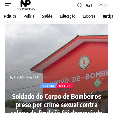
Aa
Font
Resizer
Política
Polícia
Saúde
Educação
Esporte
Justiç
Ney Pantaleão
>
Blog
>
Polícia
>
Soldado do Corpo de Bombeiros preso por crime sexual contra colega de farda já foi denunciado por duas jovens por abusos semelhantes
POLÍCIA
JUSTIÇA
Soldado do Corpo de Bombeiros
preso por crime sexual contra
colega de farda já foi denunciado