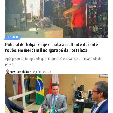
POLÍCIA
Policial de folga reage e mata assaltante durante
roubo em mercantil no Igarapé da Fortaleza
Após pesquisa, foi apurado que “Luquinha” estava com um mandado de
prisão…
Ney Pantaleão
5 de julho de 2023