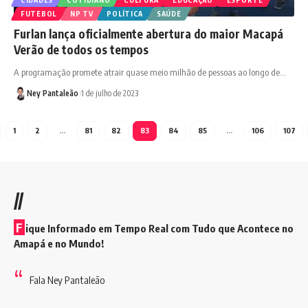
FUTEBOL
NP TV
POLÍTICA
SAÚDE
Furlan lança oficialmente abertura do maior Macapá
Verão de todos os tempos
A programação promete atrair quase meio milhão de pessoas ao longo de…
Ney Pantaleão
1 de julho de 2023
1
2
…
81
82
83
84
85
…
106
107
//
F
ique Informado em Tempo Real com Tudo que Acontece no
Amapá e no Mundo!
Fala Ney Pantaleão