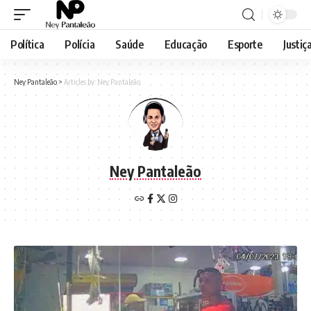
Política
Polícia
Saúde
Educação
Esporte
Justiç
Ney Pantaleão
>
Articles by: Ney Pantaleão
Ney Pantaleão