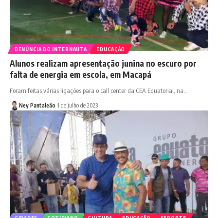
DENÚNCIA DO INTERNAUTA
EDUCAÇÃO
Alunos realizam apresentação junina no escuro por
falta de energia em escola, em Macapá
Foram feitas várias ligações para o call center da CEA Equatorial, na…
Ney Pantaleão
1 de julho de 2023
CIDADES
COTIDIANO
CULTURA
EDUCAÇÃO
ESPORTE