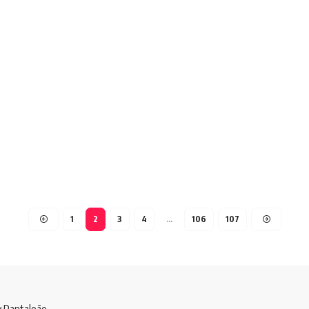
1
2
3
4
…
106
107
y Pantaleão