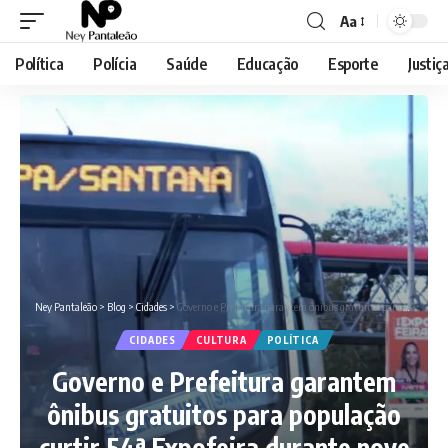
Aa
Font
Resizer
Política
Polícia
Saúde
Educação
Esporte
Justiç
Ney Pantaleão
>
Blog
>
Cidades
>
Governo e Prefeitura garantem ônibus gratuitos para população curtir 54ª Expofeira durante nove dias de evento
CIDADES
CULTURA
POLÍTICA
Governo e Prefeitura garantem
ônibus gratuitos para população
curtir 54ª Expofeira durante nove