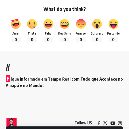
What do you think?
Amei
Triste
Feliz
Deu Sono
Furioso
Surpreso
Piscando
0
0
0
0
0
0
0
//
F
ique Informado em Tempo Real com Tudo que Acontece no
Amapá e no Mundo!
Follow US