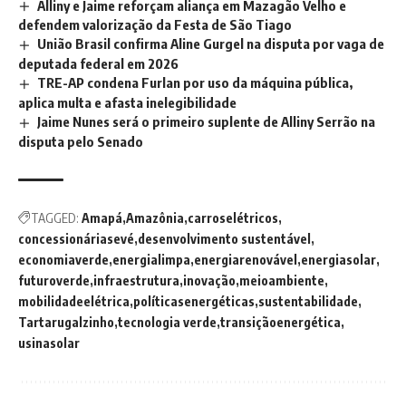
Alliny e Jaime reforçam aliança em Mazagão Velho e
defendem valorização da Festa de São Tiago
União Brasil confirma Aline Gurgel na disputa por vaga de
deputada federal em 2026
TRE-AP condena Furlan por uso da máquina pública,
aplica multa e afasta inelegibilidade
Jaime Nunes será o primeiro suplente de Alliny Serrão na
disputa pelo Senado
TAGGED:
Amapá
Amazônia
carroselétricos
concessionáriasevé
desenvolvimento sustentável
economiaverde
energialimpa
energiarenovável
energiasolar
futuroverde
infraestrutura
inovação
meioambiente
mobilidadeelétrica
políticasenergéticas
sustentabilidade
Tartarugalzinho
tecnologia verde
transiçãoenergética
usinasolar