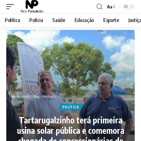
Aa
Font
Resizer
Política
Polícia
Saúde
Educação
Esporte
Justiç
Ney Pantaleão
>
Blog
>
Política
>
Tartarugalzinho terá primeira usina solar pública e comemora chegada de concessionárias de carros elétricos
POLÍTICA
Tartarugalzinho terá primeira
usina solar pública e comemora
chegada de concessionárias de