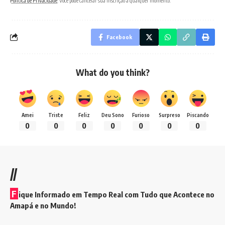
Política de Privacidade
. Você pode cancelar sua inscrição a qualquer momento.
Facebook
What do you think?
Amei
Triste
Feliz
Deu Sono
Furioso
Surpreso
Piscando
0
0
0
0
0
0
0
//
F
ique Informado em Tempo Real com Tudo que Acontece no
Amapá e no Mundo!