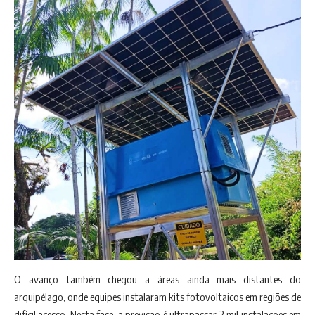
O avanço também chegou a áreas ainda mais distantes do
arquipélago, onde equipes instalaram kits fotovoltaicos em regiões de
difícil acesso. Nesta fase, a previsão é ultrapassar 2 mil instalações em