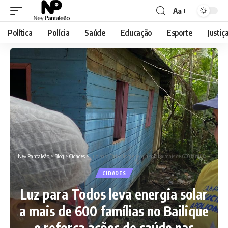
Aa
Font
Resizer
Política
Polícia
Saúde
Educação
Esporte
Justiç
Ney Pantaleão
>
Blog
>
Cidades
>
Luz para Todos leva energia solar a mais de 600 famílias no Bailique e reforça ações de saúde nas comunidades
CIDADES
Luz para Todos leva energia solar
a mais de 600 famílias no Bailique
e reforça ações de saúde nas