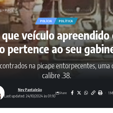
og
>
Polícia
>
Deputado esclarece que veículo apreendido com armas e drogas não pert
POLÍCIA
POLÍTICA
 que veículo apreendido
o pertence ao seu gabin
ncontrados na picape entorpecentes, uma 
calibre .38.
Ney Pantaleão
1 M
Share
Last updated: 24/10/2024 às 01:10