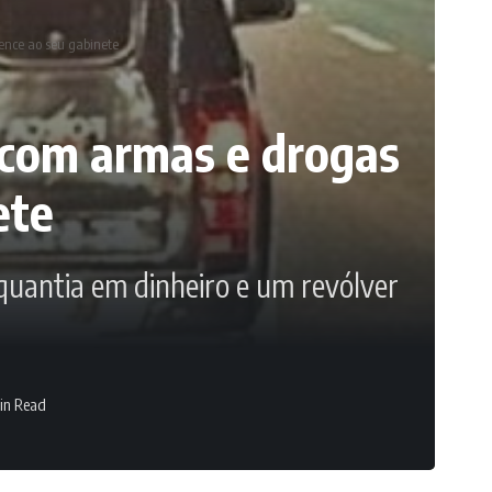
ence ao seu gabinete
 com armas e drogas
ete
quantia em dinheiro e um revólver
in Read