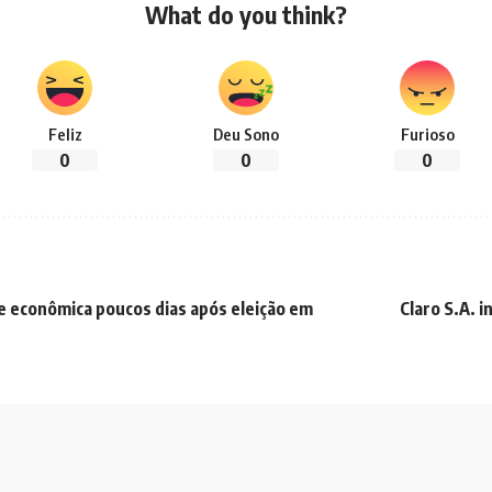
What do you think?
Feliz
Deu Sono
Furioso
0
0
0
de econômica poucos dias após eleição em
Claro S.A. 