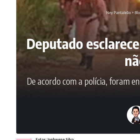
Ney Pantaleão
>
Bl
Deputado esclarece
nã
De acordo com a polícia, foram e
Fotos: Jonhwene Silva.